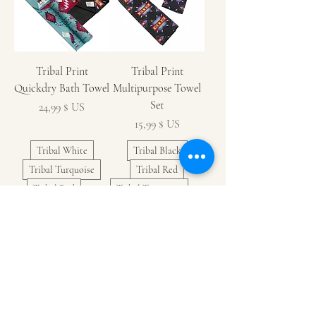
Tribal Print
Tribal Print
Quickdry Bath Towel
Multipurpose Towel
Set
Prix
24,99 $ US
Prix
15,99 $ US
Tribal White
Tribal Black
Tribal Turquoise
Tribal Red
Tribal Red
+ 1
Tribal Turquoise
+ 1
Ajouter au
Ajouter au
panier
panier
New Item