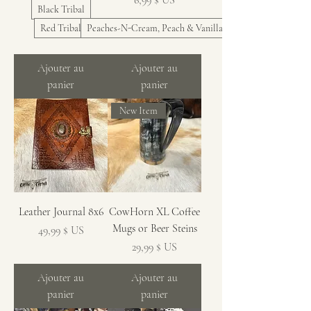
6,99 $ US
Black Tribal
Red Tribal
Peaches-N-Cream, Peach & Vanilla
Ajouter au
Ajouter au
panier
panier
New Item
Leather Journal 8x6
CowHorn XL Coffee
Mugs or Beer Steins
Prix
49,99 $ US
Prix
29,99 $ US
Ajouter au
Ajouter au
panier
panier