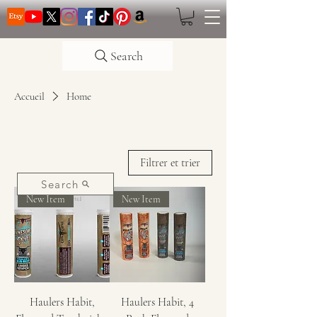
Search
Accueil
Home
Filtrer et trier
Search
New Item
New Item
Haulers Habit,
Haulers Habit, 4