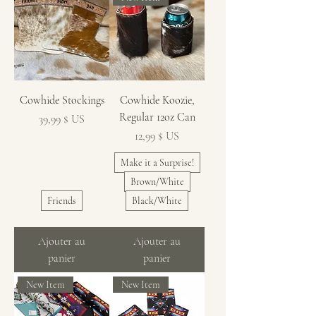
Cowhide Stockings
Cowhide Koozie,
Regular 12oz Can
Prix
39,99 $ US
Prix
12,99 $ US
Make it a Surprise!
Brown/White
Friends
Black/White
Ajouter au
Ajouter au
panier
panier
New Item
New Item