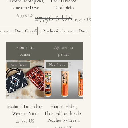
Flavored Toothpicks,
Pack Flavored
Lonesome Dove
Toothpicks
Prix
Prix original
27,96 $ US
Prix promotionnel
6,99 $ US
26,50 $ US
Lonesome Dove, Campfire Coffee
2 Peaches & 2 Lonesome Dove
Ajouter au
Ajouter au
panier
panier
New Item
New Item
Insulated Lunch bag,
Haulers Habit,
Western Prints
Flavored Toothpicks,
Peaches-N-Cream
Prix
24,99 $ US
Prix